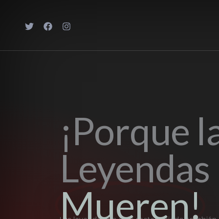
Ir
al
contenido
¡Porque l
Leyendas
Mueren!