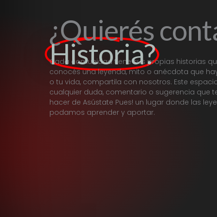
¿Quierés cont
Historia?
Cada comunidad tiene sus propias historias qu
conocés una leyenda, mito o anécdota que haya
o tu vida, compartila con nosotros. Este espac
cualquier duda, comentario o sugerencia que 
hacer de Asústate Pues! un lugar donde las ley
podamos aprender y aportar.