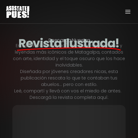
Ir
al
contenido
Revista Ilustrada!
Descarga Nuestra
En esta revista ilustrada encontrarás los mitos y
leyendas más icónicos de Matagalpa, contados
con arte, identidad y el toque oscuro que los hace
inolvidables.
Diseñada por jóvenes creadores nicas, esta
publicación rescata lo que te contaban tus
abuelos… pero con estilo.
Leé, compartí y llevá con vos el miedo de antes.
Descargá la revista completa aquí: